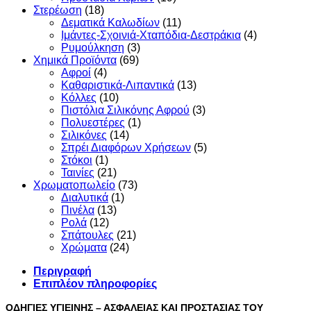
Στερέωση
(18)
Δεματικά Καλωδίων
(11)
Ιμάντες-Σχοινιά-Χταπόδια-Δεστράκια
(4)
Ρυμούλκηση
(3)
Χημικά Προϊόντα
(69)
Αφροί
(4)
Καθαριστικά-Λιπαντικά
(13)
Κόλλες
(10)
Πιστόλια Σιλικόνης Αφρού
(3)
Πολυεστέρες
(1)
Σιλικόνες
(14)
Σπρέι Διαφόρων Χρήσεων
(5)
Στόκοι
(1)
Ταινίες
(21)
Χρωματοπωλείο
(73)
Διαλυτικά
(1)
Πινέλα
(13)
Ρολά
(12)
Σπάτουλες
(21)
Χρώματα
(24)
Περιγραφή
Επιπλέον πληροφορίες
ΟΔΗΓΙΕΣ ΥΓΙΕΙΝΗΣ – ΑΣΦΑΛΕΙΑΣ ΚΑΙ ΠΡΟΣΤΑΣΙΑΣ ΤΟΥ