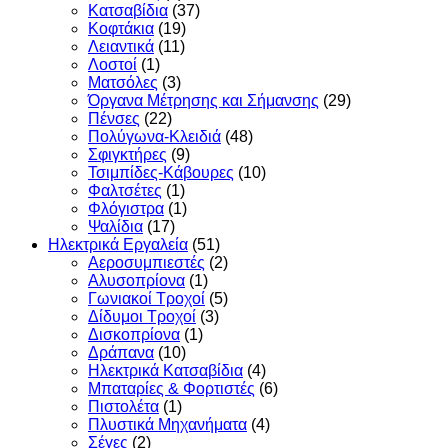
Κατσαβίδια
(37)
Κοφτάκια
(19)
Λειαντικά
(11)
Λοστοί
(1)
Ματσόλες
(3)
Όργανα Μέτρησης και Σήμανσης
(29)
Πένσες
(22)
Πολύγωνα-Κλειδιά
(48)
Σφιγκτήρες
(9)
Τσιμπίδες-Κάβουρες
(10)
Φαλτσέτες
(1)
Φλόγιστρα
(1)
Ψαλίδια
(17)
Ηλεκτρικά Εργαλεία
(51)
Αεροσυμπιεστές
(2)
Αλυσοπρίονα
(1)
Γωνιακοί Τροχοί
(5)
Δίδυμοι Τροχοί
(3)
Δισκοπρίονα
(1)
Δράπανα
(10)
Ηλεκτρικά Κατσαβίδια
(4)
Μπαταρίες & Φορτιστές
(6)
Πιστολέτα
(1)
Πλυστικά Μηχανήματα
(4)
Σέγες
(2)