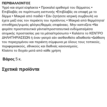
ΠΕΡΙΒΑΛΛΟΝΤΟΣ
Υγρό και ατμοί εύφλεκτα • Προκαλεί ερεθισμό του δέρματος •
Επιβλαβές σε περίπτωση εισπνοής •
Επιβλαβές σε επαφή με το
δέρμα • Μακριά από παιδιά • Εάν ζητήσετε ιατρική συμβουλή να
έχετε μαζί σας
τον περιέκτη του προϊόντος • Μακριά από θερμότητα/
σπινθήρες/γυμνές φλόγες/θερμές επιφάνειες. Μην
καπνίζετε •Nα
φοράτε προστατευτικά γάντια/προστατευτικά ενδύματα/μέσα
ατομικής προστασίας για τα
μάτια/πρόσωπο • Καλέστε το ΚΕΝΤΡΟ
ΔΗΛΗΤΗΡΙΑΣΕΩΝ ή έναν γιατρό εάν αισθανθείτε αδιαθεσία •
Διάθεση
του περιεχομένου και περιέκτη σύμφωνα με όλους τους τοπικούς,
περιφερειακούς, εθνικούς και
διεθνείς κανονισμούς.
Κλείστε το δοχείο μετά από κάθε χρήση
Βάρος
5 κ.
Σχετικά προϊόντα