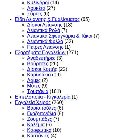
Κύλινδροι
(14)
Λουκέτα
(27)
Σύρτες
(6)
Είδη Λείανσης & Γυαλίσματος
(65)
Δίσκοι Λείανσης
(18)
Λειαντικά Ρολά
(7)
Λειαντικά Σφουγγάρια & Τάκοι
(7)
Λειαντικά Φύλλα
(32)
Πέτρες Λείανσης
(1)
Εξαρτήματα Εργαλείων
(271)
Αναδευτήρες
(3)
Βούρτσες
(26)
Δίσκοι Κοπής
(22)
Καρυδάκια
(19)
Λάμες
(2)
Μύτες
(9)
Τρυπάνια
(181)
Επιπλοποιία - Κιγκαλερία
(1)
Εργαλεία Χειρός
(260)
Βαριοπούλες
(6)
Γκαζοτανάλια
(8)
Ζουμπάδες
(7)
Καλέμια
(6)
Καρφωτικά
(10)
Καστάνιες
(4)