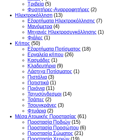
Τριβεία
(5)
Φυσητήρες-Αναρροφητήρες
(2)
Ηλεκτροκόλληση
(13)
Εξαρτήματα Ηλεκτροκόλλησης
(7)
Μανόμετρα
(4)
Μηχανές Ηλεκτροσυγκόλλησης
(1)
Φιάλες
(1)
Κήπος
(50)
Εξαρτήματα Ποτίσματος
(18)
Εργαλεία κήπου
(26)
Κασμάδες
(1)
Κλαδευτήρια
(9)
Λάστιχα Ποτίσματος
(1)
Πιστόλια
(3)
Ποτιστικά
(1)
Πριόνια
(11)
Ταχυσύνδεσμοι
(14)
Τσάπες
(2)
Τσουγκράνες
(3)
Φτυάρια
(2)
Μέσα Ατομικής Προστασίας
(61)
Προστασία Ποδιών
(15)
Προστασία Προσώπου
(6)
Προστασία Σώματος
(21)
Προστασία Χεριών
(19)