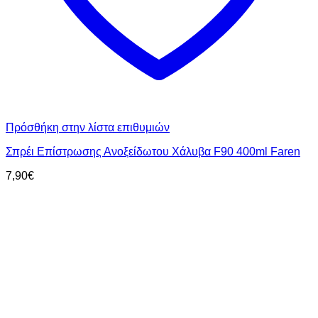
Πρόσθήκη στην λίστα επιθυμιών
Σπρέι Επίστρωσης Ανοξείδωτου Χάλυβα F90 400ml Faren
7,90
€