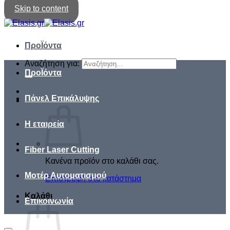
Skip to content
ΠροΪόντα
Αναζήτηση για:
ΠροΪόντα
Πάνελ Επικάλυψης
Η εταιρεία
Fiber Laser Cutting
Κανένα προϊόν στο καλάθι σας.
Μοτέρ Αυτοματισμού
Επιστροφή στο κατάστημα
Καλάθι
Επικοινωνία