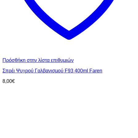
Πρόσθήκη στην λίστα επιθυμιών
Σπρέι Ψυχρού Γαλβανισμού F93 400ml Faren
8,00
€