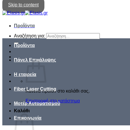
Skip to content
ΠροΪόντα
Αναζήτηση για:
ΠροΪόντα
Πάνελ Επικάλυψης
Η εταιρεία
Fiber Laser Cutting
Κανένα προϊόν στο καλάθι σας.
Επιστροφή στο κατάστημα
Μοτέρ Αυτοματισμού
Καλάθι
Επικοινωνία