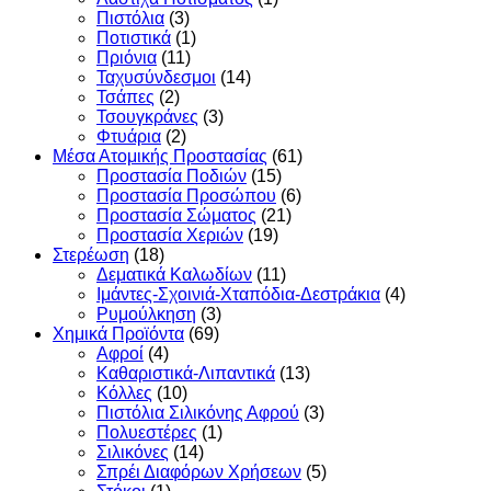
Πιστόλια
(3)
Ποτιστικά
(1)
Πριόνια
(11)
Ταχυσύνδεσμοι
(14)
Τσάπες
(2)
Τσουγκράνες
(3)
Φτυάρια
(2)
Μέσα Ατομικής Προστασίας
(61)
Προστασία Ποδιών
(15)
Προστασία Προσώπου
(6)
Προστασία Σώματος
(21)
Προστασία Χεριών
(19)
Στερέωση
(18)
Δεματικά Καλωδίων
(11)
Ιμάντες-Σχοινιά-Χταπόδια-Δεστράκια
(4)
Ρυμούλκηση
(3)
Χημικά Προϊόντα
(69)
Αφροί
(4)
Καθαριστικά-Λιπαντικά
(13)
Κόλλες
(10)
Πιστόλια Σιλικόνης Αφρού
(3)
Πολυεστέρες
(1)
Σιλικόνες
(14)
Σπρέι Διαφόρων Χρήσεων
(5)