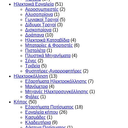
Ηλεκτρικά Εργαλεία
(51)
Αεροσυμπιεστές
(2)
Αλυσοπρίονα
(1)
Γωνιακοί Τροχοί
(5)
Δίδυμοι Τροχοί
(3)
Δισκοπρίονα
(1)
Δράπανα
(10)
Ηλεκτρικά Κατσαβίδια
(4)
Μπαταρίες & Φορτιστές
(6)
Πιστολέτα
(1)
Πλυστικά Μηχανήματα
(4)
Σέγες
(2)
Τριβεία
(5)
Φυσητήρες-Αναρροφητήρες
(2)
Ηλεκτροκόλληση
(13)
Εξαρτήματα Ηλεκτροκόλλησης
(7)
Μανόμετρα
(4)
Μηχανές Ηλεκτροσυγκόλλησης
(1)
Φιάλες
(1)
Κήπος
(50)
Εξαρτήματα Ποτίσματος
(18)
Εργαλεία κήπου
(26)
Κασμάδες
(1)
Κλαδευτήρια
(9)
Λάστιχα Ποτίσματος
(1)