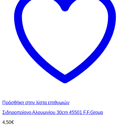
Πρόσθήκη στην λίστα επιθυμιών
Σιδηροπρίονο Αλουμινίου 30cm 45501 F.F.Group
4,50
€