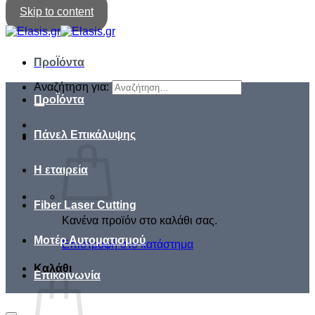
Skip to content
ΠροΪόντα
Αναζήτηση για:
ΠροΪόντα
Πάνελ Επικάλυψης
Η εταιρεία
Fiber Laser Cutting
Κανένα προϊόν στο καλάθι σας.
Μοτέρ Αυτοματισμού
Επιστροφή στο κατάστημα
Καλάθι
Επικοινωνία