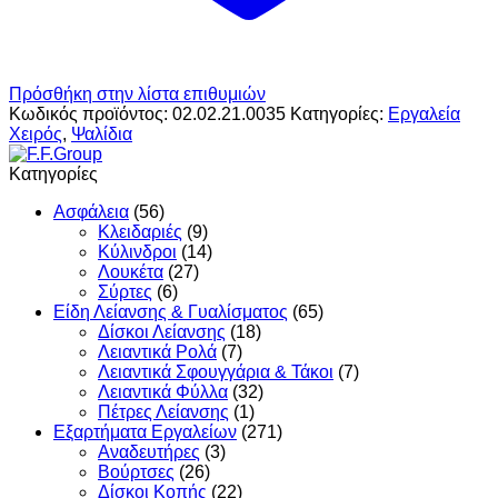
Πρόσθήκη στην λίστα επιθυμιών
Κωδικός προϊόντος:
02.02.21.0035
Κατηγορίες:
Εργαλεία
Χειρός
,
Ψαλίδια
Κατηγορίες
Ασφάλεια
(56)
Κλειδαριές
(9)
Κύλινδροι
(14)
Λουκέτα
(27)
Σύρτες
(6)
Είδη Λείανσης & Γυαλίσματος
(65)
Δίσκοι Λείανσης
(18)
Λειαντικά Ρολά
(7)
Λειαντικά Σφουγγάρια & Τάκοι
(7)
Λειαντικά Φύλλα
(32)
Πέτρες Λείανσης
(1)
Εξαρτήματα Εργαλείων
(271)
Αναδευτήρες
(3)
Βούρτσες
(26)
Δίσκοι Κοπής
(22)