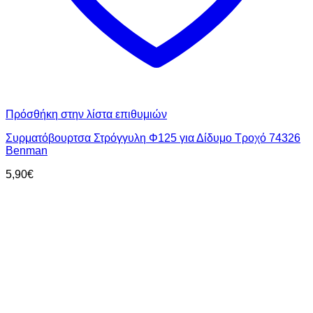
Πρόσθήκη στην λίστα επιθυμιών
Συρματόβουρτσα Στρόγγυλη Φ125 για Δίδυμο Τροχό 74326
Benman
5,90
€