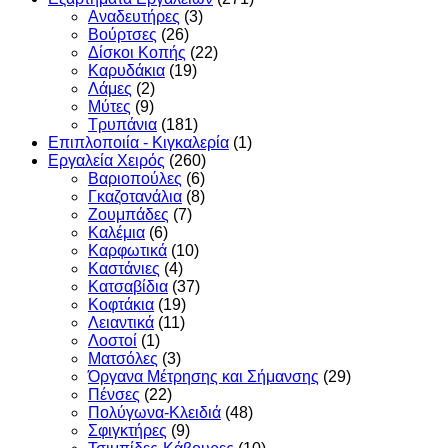
Αναδευτήρες
(3)
Βούρτσες
(26)
Δίσκοι Κοπής
(22)
Καρυδάκια
(19)
Λάμες
(2)
Μύτες
(9)
Τρυπάνια
(181)
Επιπλοποιία - Κιγκαλερία
(1)
Εργαλεία Χειρός
(260)
Βαριοπούλες
(6)
Γκαζοτανάλια
(8)
Ζουμπάδες
(7)
Καλέμια
(6)
Καρφωτικά
(10)
Καστάνιες
(4)
Κατσαβίδια
(37)
Κοφτάκια
(19)
Λειαντικά
(11)
Λοστοί
(1)
Ματσόλες
(3)
Όργανα Μέτρησης και Σήμανσης
(29)
Πένσες
(22)
Πολύγωνα-Κλειδιά
(48)
Σφιγκτήρες
(9)