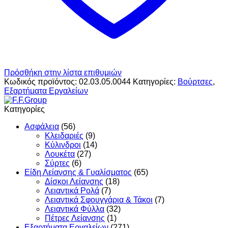
Πρόσθήκη στην λίστα επιθυμιών
Κωδικός προϊόντος:
02.03.05.0044
Κατηγορίες:
Βούρτσες
,
Εξαρτήματα Εργαλείων
Κατηγορίες
Ασφάλεια
(56)
Κλειδαριές
(9)
Κύλινδροι
(14)
Λουκέτα
(27)
Σύρτες
(6)
Είδη Λείανσης & Γυαλίσματος
(65)
Δίσκοι Λείανσης
(18)
Λειαντικά Ρολά
(7)
Λειαντικά Σφουγγάρια & Τάκοι
(7)
Λειαντικά Φύλλα
(32)
Πέτρες Λείανσης
(1)
Εξαρτήματα Εργαλείων
(271)