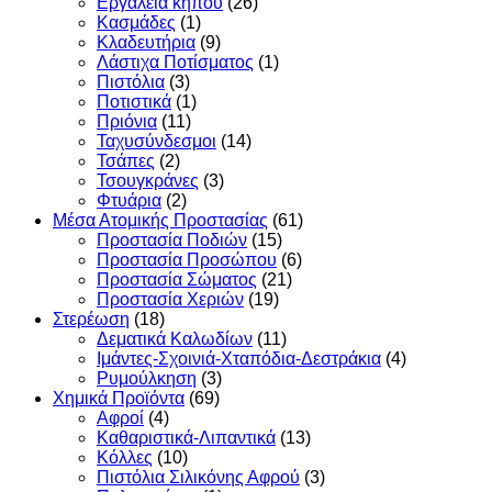
Εργαλεία κήπου
(26)
Κασμάδες
(1)
Κλαδευτήρια
(9)
Λάστιχα Ποτίσματος
(1)
Πιστόλια
(3)
Ποτιστικά
(1)
Πριόνια
(11)
Ταχυσύνδεσμοι
(14)
Τσάπες
(2)
Τσουγκράνες
(3)
Φτυάρια
(2)
Μέσα Ατομικής Προστασίας
(61)
Προστασία Ποδιών
(15)
Προστασία Προσώπου
(6)
Προστασία Σώματος
(21)
Προστασία Χεριών
(19)
Στερέωση
(18)
Δεματικά Καλωδίων
(11)
Ιμάντες-Σχοινιά-Χταπόδια-Δεστράκια
(4)
Ρυμούλκηση
(3)
Χημικά Προϊόντα
(69)
Αφροί
(4)
Καθαριστικά-Λιπαντικά
(13)
Κόλλες
(10)
Πιστόλια Σιλικόνης Αφρού
(3)