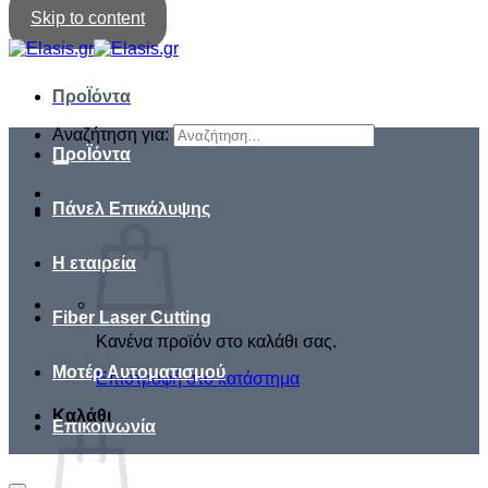
Skip to content
ΠροΪόντα
Αναζήτηση για:
ΠροΪόντα
Πάνελ Επικάλυψης
Η εταιρεία
Fiber Laser Cutting
Κανένα προϊόν στο καλάθι σας.
Μοτέρ Αυτοματισμού
Επιστροφή στο κατάστημα
Καλάθι
Επικοινωνία