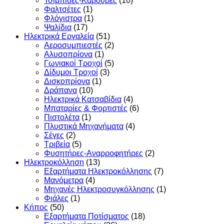
Τσιμπίδες-Κάβουρες
(10)
Φαλτσέτες
(1)
Φλόγιστρα
(1)
Ψαλίδια
(17)
Ηλεκτρικά Εργαλεία
(51)
Αεροσυμπιεστές
(2)
Αλυσοπρίονα
(1)
Γωνιακοί Τροχοί
(5)
Δίδυμοι Τροχοί
(3)
Δισκοπρίονα
(1)
Δράπανα
(10)
Ηλεκτρικά Κατσαβίδια
(4)
Μπαταρίες & Φορτιστές
(6)
Πιστολέτα
(1)
Πλυστικά Μηχανήματα
(4)
Σέγες
(2)
Τριβεία
(5)
Φυσητήρες-Αναρροφητήρες
(2)
Ηλεκτροκόλληση
(13)
Εξαρτήματα Ηλεκτροκόλλησης
(7)
Μανόμετρα
(4)
Μηχανές Ηλεκτροσυγκόλλησης
(1)
Φιάλες
(1)
Κήπος
(50)
Εξαρτήματα Ποτίσματος
(18)