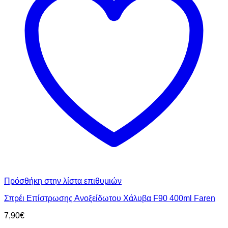
Πρόσθήκη στην λίστα επιθυμιών
Σπρέι Επίστρωσης Ανοξείδωτου Χάλυβα F90 400ml Faren
7,90
€