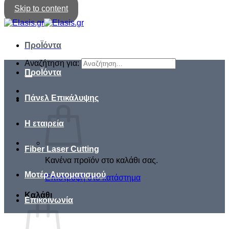
Skip to content
ΠροΪόντα
Αναζήτηση για:
ΠροΪόντα
Πάνελ Επικάλυψης
Η εταιρεία
Fiber Laser Cutting
Κανένα προϊόν στο καλάθι σας.
Μοτέρ Αυτοματισμού
Επιστροφή στο κατάστημα
Καλάθι
Επικοινωνία