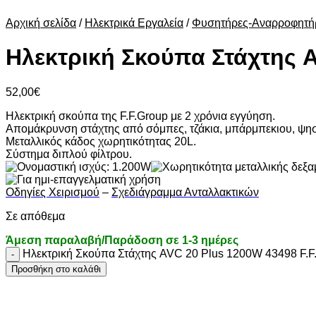
Αρχική σελίδα
/
Ηλεκτρικά Εργαλεία
/
Φυσητήρες-Αναρροφητή
Ηλεκτρική Σκούπα Στάχτης A
52,00
€
Ηλεκτρική σκούπα της F.F.Group με 2 χρόνια εγγύηση.
Απομάκρυνση στάχτης από σόμπες, τζάκια, μπάρμπεκιου, ψησ
Μεταλλικός κάδος χωρητικότητας 20L.
Σύστημα διπλού φίλτρου.
Οδηγίες Χειρισμού
–
Σχεδιάγραμμα Ανταλλακτικών
Σε απόθεμα
Άμεση παραλαβή/Παράδοση σε 1-3 ημέρες
Ηλεκτρική Σκούπα Στάχτης AVC 20 Plus 1200W 43498 F.F
Προσθήκη στο καλάθι