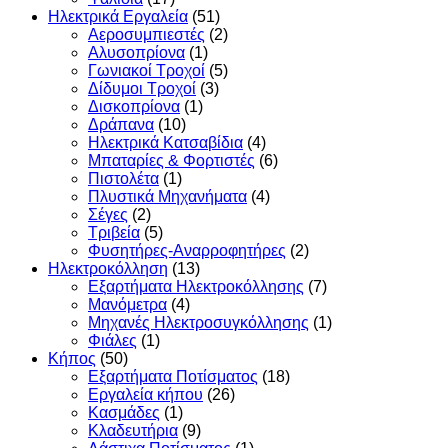
Ηλεκτρικά Εργαλεία
(51)
Αεροσυμπιεστές
(2)
Αλυσοπρίονα
(1)
Γωνιακοί Τροχοί
(5)
Δίδυμοι Τροχοί
(3)
Δισκοπρίονα
(1)
Δράπανα
(10)
Ηλεκτρικά Κατσαβίδια
(4)
Μπαταρίες & Φορτιστές
(6)
Πιστολέτα
(1)
Πλυστικά Μηχανήματα
(4)
Σέγες
(2)
Τριβεία
(5)
Φυσητήρες-Αναρροφητήρες
(2)
Ηλεκτροκόλληση
(13)
Εξαρτήματα Ηλεκτροκόλλησης
(7)
Μανόμετρα
(4)
Μηχανές Ηλεκτροσυγκόλλησης
(1)
Φιάλες
(1)
Κήπος
(50)
Εξαρτήματα Ποτίσματος
(18)
Εργαλεία κήπου
(26)
Κασμάδες
(1)
Κλαδευτήρια
(9)