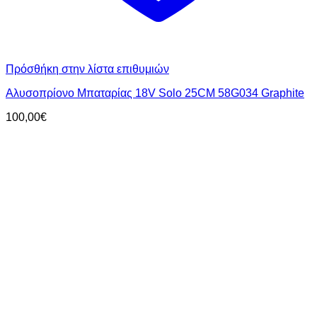
Πρόσθήκη στην λίστα επιθυμιών
Αλυσοπρίονο Μπαταρίας 18V Solo 25CM 58G034 Graphite
100,00
€