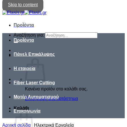
Skip to content
ΠροΪόντα
Αναζήτηση για:
ΠροΪόντα
Πάνελ Επικάλυψης
Η εταιρεία
Fiber Laser Cutting
Κανένα προϊόν στο καλάθι σας.
Μοτέρ Αυτοματισμού
Επιστροφή στο κατάστημα
Καλάθι
Επικοινωνία
Αρχική σελίδα
/
Ηλεκτρικά Εργαλεία