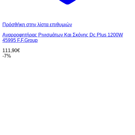
Πρόσθήκη στην λίστα επιθυμιών
Αναρροφητήρας Ρινισμάτων Και Σκόνης Dc Plus 1200W
45995 F.F.Group
111,90
€
-7%