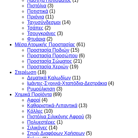
Λάστιχα Ποτίσματος
(1)
Πιστόλια
(3)
Ποτιστικά
(1)
Πριόνια
(11)
Ταχυσύνδεσμοι
(14)
Τσάπες
(2)
Τσουγκράνες
(3)
Φτυάρια
(2)
Μέσα Ατομικής Προστασίας
(61)
Προστασία Ποδιών
(15)
Προστασία Προσώπου
(6)
Προστασία Σώματος
(21)
Προστασία Χεριών
(19)
Στερέωση
(18)
Δεματικά Καλωδίων
(11)
Ιμάντες-Σχοινιά-Χταπόδια-Δεστράκια
(4)
Ρυμούλκηση
(3)
Χημικά Προϊόντα
(69)
Αφροί
(4)
Καθαριστικά-Λιπαντικά
(13)
Κόλλες
(10)
Πιστόλια Σιλικόνης Αφρού
(3)
Πολυεστέρες
(1)
Σιλικόνες
(14)
Σπρέι Διαφόρων Χρήσεων
(5)