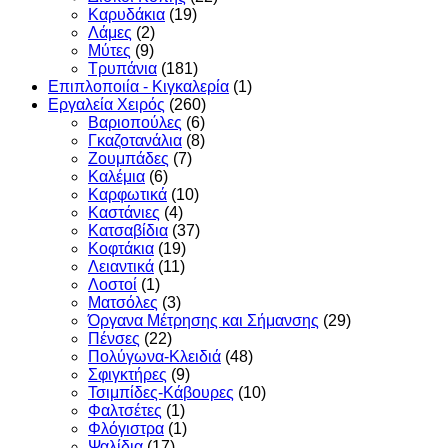
Καρυδάκια
(19)
Λάμες
(2)
Μύτες
(9)
Τρυπάνια
(181)
Επιπλοποιία - Κιγκαλερία
(1)
Εργαλεία Χειρός
(260)
Βαριοπούλες
(6)
Γκαζοτανάλια
(8)
Ζουμπάδες
(7)
Καλέμια
(6)
Καρφωτικά
(10)
Καστάνιες
(4)
Κατσαβίδια
(37)
Κοφτάκια
(19)
Λειαντικά
(11)
Λοστοί
(1)
Ματσόλες
(3)
Όργανα Μέτρησης και Σήμανσης
(29)
Πένσες
(22)
Πολύγωνα-Κλειδιά
(48)
Σφιγκτήρες
(9)
Τσιμπίδες-Κάβουρες
(10)
Φαλτσέτες
(1)
Φλόγιστρα
(1)
Ψαλίδια
(17)