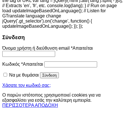
the tag or URL var lang = jQuery('html').attr('lang').split('-')[0];
// Extracts 'en', 'fr', etc. console.log(lang); } // Run on page
load updateImageBasedOnLanguage(); // Listen for
GTranslate language change
jQuery('.gt_selector').on('change', function() {
updateImageBasedOnLanguage(); }); });
Σύνδεση
Όνομα χρήστη ή διεύθυνση email
*
Απαιτείται
Κωδικός
*
Απαιτείται
Να με θυμάσαι
Σύνδεση
Χάσατε τον κωδικό σας;
Ο παρών ιστότοπος χρησιμοποιεί cookies για να
εξασφαλίσει για εσάς την καλύτερη εμπειρία.
ΠΕΡΙΣΣΟΤΕΡΑ
ΑΠΟΔΟΧΗ