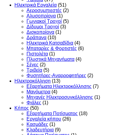
Ηλεκτρικά Εργαλεία
(51)
Αεροσυμπιεστές
(2)
Αλυσοπρίονα
(1)
Γωνιακοί Τροχοί
(5)
Δίδυμοι Τροχοί
(3)
Δισκοπρίονα
(1)
Δράπανα
(10)
Ηλεκτρικά Κατσαβίδια
(4)
Μπαταρίες & Φορτιστές
(6)
Πιστολέτα
(1)
Πλυστικά Μηχανήματα
(4)
Σέγες
(2)
Τριβεία
(5)
Φυσητήρες-Αναρροφητήρες
(2)
Ηλεκτροκόλληση
(13)
Εξαρτήματα Ηλεκτροκόλλησης
(7)
Μανόμετρα
(4)
Μηχανές Ηλεκτροσυγκόλλησης
(1)
Φιάλες
(1)
Κήπος
(50)
Εξαρτήματα Ποτίσματος
(18)
Εργαλεία κήπου
(26)
Κασμάδες
(1)
Κλαδευτήρια
(9)