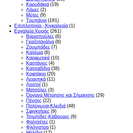
Καρυδάκια
(19)
Λάμες
(2)
Μύτες
(9)
Τρυπάνια
(181)
Επιπλοποιία - Κιγκαλερία
(1)
Εργαλεία Χειρός
(261)
Βαριοπούλες
(6)
Γκαζοτανάλια
(8)
Ζουμπάδες
(7)
Καλέμια
(6)
Καρφωτικά
(10)
Καστάνιες
(4)
Κατσαβίδια
(38)
Κοφτάκια
(20)
Λειαντικά
(11)
Λοστοί
(1)
Ματσόλες
(3)
Όργανα Μέτρησης και Σήμανσης
(29)
Πένσες
(22)
Πολύγωνα-Κλειδιά
(48)
Σφιγκτήρες
(9)
Τσιμπίδες-Κάβουρες
(9)
Φαλτσέτες
(1)
Φλόγιστρα
(1)
Ψαλίδια
(17)