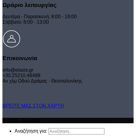
Ωράριο λειτουργίας
Δευτέρα - Παρασκευή: 8:00 - 16:00
Σάββατο: 8:00 - 13:00
Επικοινωνία
info@elasis.gr
+30.25210.48488
4ο χλμ Οδού Δράμας - Θεσσαλονίκης
ΒΡΕΙΤΕ ΜΑΣ ΣΤΟΝ ΧΑΡΤΗ
© 2026 • ELASIS
Αναζήτηση για: