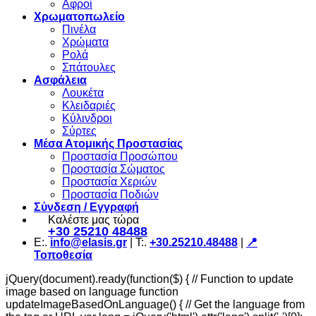
Αφροί
Χρωματοπωλείο
Πινέλα
Χρώματα
Ρολά
Σπάτουλες
Ασφάλεια
Λουκέτα
Κλειδαριές
Κύλινδροι
Σύρτες
Μέσα Ατομικής Προστασίας
Προστασία Προσώπου
Προστασία Σώματος
Προστασία Χεριών
Προστασία Ποδιών
Σύνδεση / Εγγραφή
Καλέστε μας τώρα
+30 25210 48488
Ε:.
info@elasis.gr
| Τ:.
+30.25210.48488
|
📍
Τοποθεσία
jQuery(document).ready(function($) { // Function to update
image based on language function
updateImageBasedOnLanguage() { // Get the language from