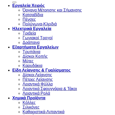
Εργαλεία Χειρός
Όργανα Μέτρησης και Σήμανσης
Κατσαβίδια
Πένσες
Πολύγωνα-Κλειδιά
Ηλεκτρικά Εργαλεία
Τριβεία
Γωνιακοί Τροχοί
Δράπανα
Εξαρτήματα Εργαλείων
Τρυπάνια
Δίσκοι Κοπής
Μύτες
Καρυδάκια
Είδη Λείανσης & Γυαλίσματος
Δίσκοι Λείανσης
Πέτρες Λείανσης
Λειαντικά Φύλλα
Λειαντικά Σφουγγάρια & Τάκοι
Λειαντικά Ρολά
Χημικά Προϊόντα
Κόλλες
Σιλικόνες
Καθαριστικά-Λιπαντικά