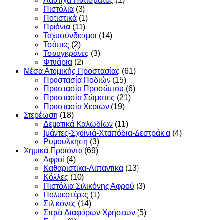
Λάστιχα Ποτίσματος
(1)
Πιστόλια
(3)
Ποτιστικά
(1)
Πριόνια
(11)
Ταχυσύνδεσμοι
(14)
Τσάπες
(2)
Τσουγκράνες
(3)
Φτυάρια
(2)
Μέσα Ατομικής Προστασίας
(61)
Προστασία Ποδιών
(15)
Προστασία Προσώπου
(6)
Προστασία Σώματος
(21)
Προστασία Χεριών
(19)
Στερέωση
(18)
Δεματικά Καλωδίων
(11)
Ιμάντες-Σχοινιά-Χταπόδια-Δεστράκια
(4)
Ρυμούλκηση
(3)
Χημικά Προϊόντα
(69)
Αφροί
(4)
Καθαριστικά-Λιπαντικά
(13)
Κόλλες
(10)
Πιστόλια Σιλικόνης Αφρού
(3)
Πολυεστέρες
(1)
Σιλικόνες
(14)
Σπρέι Διαφόρων Χρήσεων
(5)