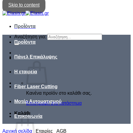
Skip to content
ΠροΪόντα
Αναζήτηση για:
ΠροΪόντα
Πάνελ Επικάλυψης
Η εταιρεία
Fiber Laser Cutting
Κανένα προϊόν στο καλάθι σας.
Μοτέρ Αυτοματισμού
Επιστροφή στο κατάστημα
Καλάθι
Επικοινωνία
Αρχική σελίδα
/
Εταιρίες
/
AGB