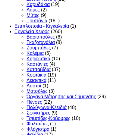
Καρυδάκια
(19)
Λάμες
(2)
Μύτες
(9)
Τρυπάνια
(181)
Επιπλοποιία - Κιγκαλερία
(1)
Εργαλεία Χειρός
(260)
Βαριοπούλες
(6)
Γκαζοτανάλια
(8)
Ζουμπάδες
(7)
Καλέμια
(6)
Καρφωτικά
(10)
Καστάνιες
(4)
Κατσαβίδια
(37)
Κοφτάκια
(19)
Λειαντικά
(11)
Λοστοί
(1)
Ματσόλες
(3)
Όργανα Μέτρησης και Σήμανσης
(29)
Πένσες
(22)
Πολύγωνα-Κλειδιά
(48)
Σφιγκτήρες
(9)
Τσιμπίδες-Κάβουρες
(10)
Φαλτσέτες
(1)
Φλόγιστρα
(1)
Ψαλίδια
(17)