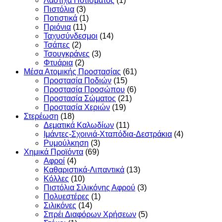
Λάστιχα Ποτίσματος
(1)
Πιστόλια
(3)
Ποτιστικά
(1)
Πριόνια
(11)
Ταχυσύνδεσμοι
(14)
Τσάπες
(2)
Τσουγκράνες
(3)
Φτυάρια
(2)
Μέσα Ατομικής Προστασίας
(61)
Προστασία Ποδιών
(15)
Προστασία Προσώπου
(6)
Προστασία Σώματος
(21)
Προστασία Χεριών
(19)
Στερέωση
(18)
Δεματικά Καλωδίων
(11)
Ιμάντες-Σχοινιά-Χταπόδια-Δεστράκια
(4)
Ρυμούλκηση
(3)
Χημικά Προϊόντα
(69)
Αφροί
(4)
Καθαριστικά-Λιπαντικά
(13)
Κόλλες
(10)
Πιστόλια Σιλικόνης Αφρού
(3)
Πολυεστέρες
(1)
Σιλικόνες
(14)
Σπρέι Διαφόρων Χρήσεων
(5)