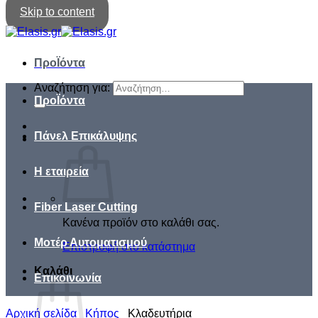
Skip to content
ΠροΪόντα
Αναζήτηση για:
ΠροΪόντα
Πάνελ Επικάλυψης
Η εταιρεία
Fiber Laser Cutting
Κανένα προϊόν στο καλάθι σας.
Μοτέρ Αυτοματισμού
Επιστροφή στο κατάστημα
Καλάθι
Επικοινωνία
Αρχική σελίδα
/
Κήπος
/
Κλαδευτήρια