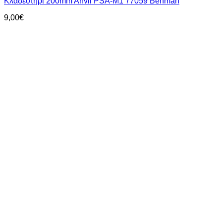
Κλαδευτήρι 200mm Anvil PSA-M1 77059 Benman
9,00
€