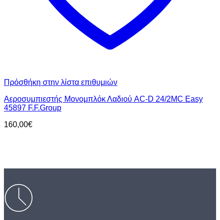
Πρόσθήκη στην λίστα επιθυμιών
Αεροσυμπιεστής Μονομπλόκ Λαδιού AC-D 24/2MC Easy
45897 F.F.Group
160,00
€