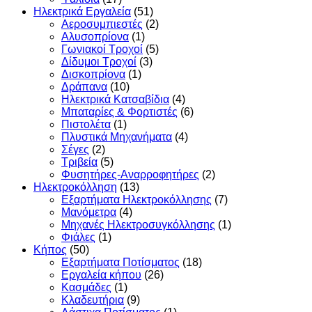
Ηλεκτρικά Εργαλεία
(51)
Αεροσυμπιεστές
(2)
Αλυσοπρίονα
(1)
Γωνιακοί Τροχοί
(5)
Δίδυμοι Τροχοί
(3)
Δισκοπρίονα
(1)
Δράπανα
(10)
Ηλεκτρικά Κατσαβίδια
(4)
Μπαταρίες & Φορτιστές
(6)
Πιστολέτα
(1)
Πλυστικά Μηχανήματα
(4)
Σέγες
(2)
Τριβεία
(5)
Φυσητήρες-Αναρροφητήρες
(2)
Ηλεκτροκόλληση
(13)
Εξαρτήματα Ηλεκτροκόλλησης
(7)
Μανόμετρα
(4)
Μηχανές Ηλεκτροσυγκόλλησης
(1)
Φιάλες
(1)
Κήπος
(50)
Εξαρτήματα Ποτίσματος
(18)
Εργαλεία κήπου
(26)
Κασμάδες
(1)
Κλαδευτήρια
(9)