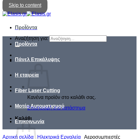
Skip to content
ΠροΪόντα
Αναζήτηση για:
ΠροΪόντα
Πάνελ Επικάλυψης
Η εταιρεία
Fiber Laser Cutting
Κανένα προϊόν στο καλάθι σας.
Μοτέρ Αυτοματισμού
Επιστροφή στο κατάστημα
Καλάθι
Επικοινωνία
Αρχική σελίδα
/
Ηλεκτρικά Εργαλεία
/
Αεροσυμπιεστές