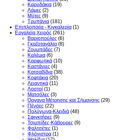
Καρυδάκια
(19)
Λάμες
(2)
Μύτες
(9)
Τρυπάνια
(181)
Επιπλοποιία - Κιγκαλερία
(1)
Εργαλεία Χειρός
(261)
Βαριοπούλες
(6)
Γκαζοτανάλια
(8)
Ζουμπάδες
(7)
Καλέμια
(6)
Καρφωτικά
(10)
Καστάνιες
(4)
Κατσαβίδια
(38)
Κοφτάκια
(20)
Λειαντικά
(11)
Λοστοί
(1)
Ματσόλες
(3)
Όργανα Μέτρησης και Σήμανσης
(29)
Πένσες
(22)
Πολύγωνα-Κλειδιά
(48)
Σφιγκτήρες
(9)
Τσιμπίδες-Κάβουρες
(9)
Φαλτσέτες
(1)
Φλόγιστρα
(1)
Ψαλίδια
(17)