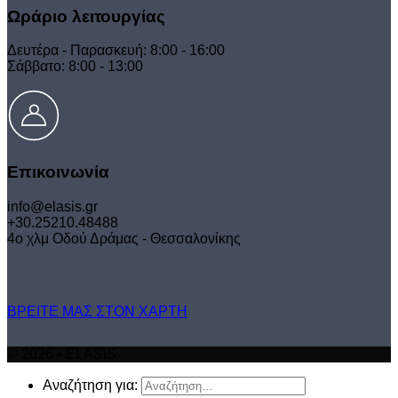
Ωράριο λειτουργίας
Δευτέρα - Παρασκευή: 8:00 - 16:00
Σάββατο: 8:00 - 13:00
Επικοινωνία
info@elasis.gr
+30.25210.48488
4ο χλμ Οδού Δράμας - Θεσσαλονίκης
ΒΡΕΙΤΕ ΜΑΣ ΣΤΟΝ ΧΑΡΤΗ
© 2026 • ELASIS
Αναζήτηση για: