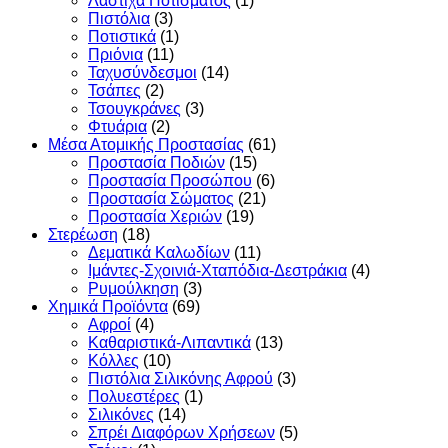
Λάστιχα Ποτίσματος
(1)
Πιστόλια
(3)
Ποτιστικά
(1)
Πριόνια
(11)
Ταχυσύνδεσμοι
(14)
Τσάπες
(2)
Τσουγκράνες
(3)
Φτυάρια
(2)
Μέσα Ατομικής Προστασίας
(61)
Προστασία Ποδιών
(15)
Προστασία Προσώπου
(6)
Προστασία Σώματος
(21)
Προστασία Χεριών
(19)
Στερέωση
(18)
Δεματικά Καλωδίων
(11)
Ιμάντες-Σχοινιά-Χταπόδια-Δεστράκια
(4)
Ρυμούλκηση
(3)
Χημικά Προϊόντα
(69)
Αφροί
(4)
Καθαριστικά-Λιπαντικά
(13)
Κόλλες
(10)
Πιστόλια Σιλικόνης Αφρού
(3)
Πολυεστέρες
(1)
Σιλικόνες
(14)
Σπρέι Διαφόρων Χρήσεων
(5)