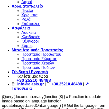
Αφροί
Χρωματοπωλείο
Πινέλα
Χρώματα
Ρολά
Σπάτουλες
Ασφάλεια
Λουκέτα
Κλειδαριές
Κύλινδροι
Σύρτες
Μέσα Ατομικής Προστασίας
Προστασία Προσώπου
Προστασία Σώματος
Προστασία Χεριών
Προστασία Ποδιών
Σύνδεση / Εγγραφή
Καλέστε μας τώρα
+30 25210 48488
Ε:.
info@elasis.gr
| Τ:.
+30.25210.48488
|
📍
Τοποθεσία
jQuery(document).ready(function($) { // Function to update
image based on language function
updateImageBasedOnLanguage() { // Get the language from