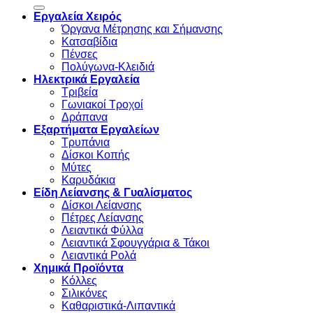
Εργαλεία Χειρός
Όργανα Μέτρησης και Σήμανσης
Κατσαβίδια
Πένσες
Πολύγωνα-Κλειδιά
Ηλεκτρικά Εργαλεία
Τριβεία
Γωνιακοί Τροχοί
Δράπανα
Εξαρτήματα Εργαλείων
Τρυπάνια
Δίσκοι Κοπής
Μύτες
Καρυδάκια
Είδη Λείανσης & Γυαλίσματος
Δίσκοι Λείανσης
Πέτρες Λείανσης
Λειαντικά Φύλλα
Λειαντικά Σφουγγάρια & Τάκοι
Λειαντικά Ρολά
Χημικά Προϊόντα
Κόλλες
Σιλικόνες
Καθαριστικά-Λιπαντικά