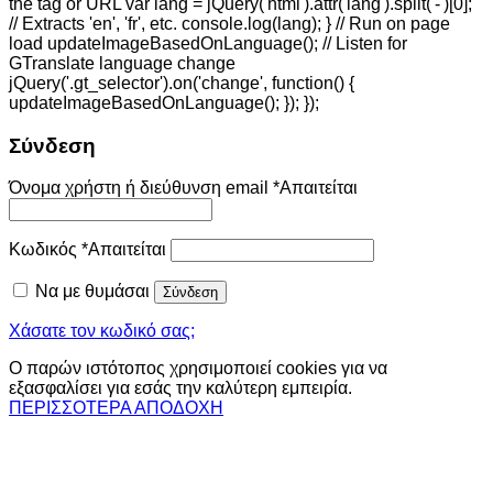
the tag or URL var lang = jQuery('html').attr('lang').split('-')[0];
// Extracts 'en', 'fr', etc. console.log(lang); } // Run on page
load updateImageBasedOnLanguage(); // Listen for
GTranslate language change
jQuery('.gt_selector').on('change', function() {
updateImageBasedOnLanguage(); }); });
Σύνδεση
Όνομα χρήστη ή διεύθυνση email
*
Απαιτείται
Κωδικός
*
Απαιτείται
Να με θυμάσαι
Σύνδεση
Χάσατε τον κωδικό σας;
Ο παρών ιστότοπος χρησιμοποιεί cookies για να
εξασφαλίσει για εσάς την καλύτερη εμπειρία.
ΠΕΡΙΣΣΟΤΕΡΑ
ΑΠΟΔΟΧΗ