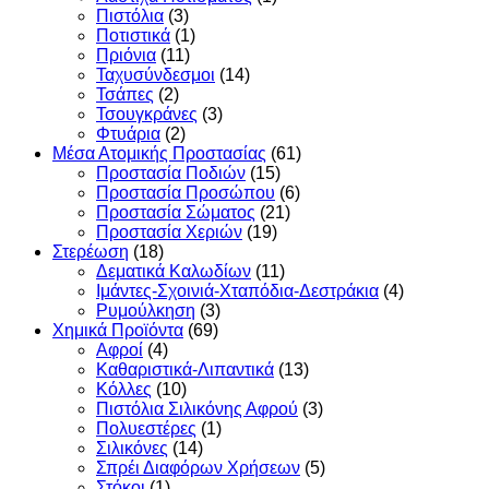
Πιστόλια
(3)
Ποτιστικά
(1)
Πριόνια
(11)
Ταχυσύνδεσμοι
(14)
Τσάπες
(2)
Τσουγκράνες
(3)
Φτυάρια
(2)
Μέσα Ατομικής Προστασίας
(61)
Προστασία Ποδιών
(15)
Προστασία Προσώπου
(6)
Προστασία Σώματος
(21)
Προστασία Χεριών
(19)
Στερέωση
(18)
Δεματικά Καλωδίων
(11)
Ιμάντες-Σχοινιά-Χταπόδια-Δεστράκια
(4)
Ρυμούλκηση
(3)
Χημικά Προϊόντα
(69)
Αφροί
(4)
Καθαριστικά-Λιπαντικά
(13)
Κόλλες
(10)
Πιστόλια Σιλικόνης Αφρού
(3)
Πολυεστέρες
(1)
Σιλικόνες
(14)
Σπρέι Διαφόρων Χρήσεων
(5)
Στόκοι
(1)