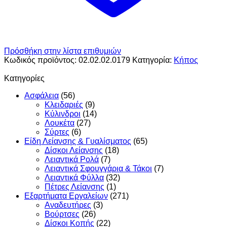
Πρόσθήκη στην λίστα επιθυμιών
Κωδικός προϊόντος:
02.02.02.0179
Κατηγορία:
Κήπος
Κατηγορίες
Ασφάλεια
(56)
Κλειδαριές
(9)
Κύλινδροι
(14)
Λουκέτα
(27)
Σύρτες
(6)
Είδη Λείανσης & Γυαλίσματος
(65)
Δίσκοι Λείανσης
(18)
Λειαντικά Ρολά
(7)
Λειαντικά Σφουγγάρια & Τάκοι
(7)
Λειαντικά Φύλλα
(32)
Πέτρες Λείανσης
(1)
Εξαρτήματα Εργαλείων
(271)
Αναδευτήρες
(3)
Βούρτσες
(26)
Δίσκοι Κοπής
(22)