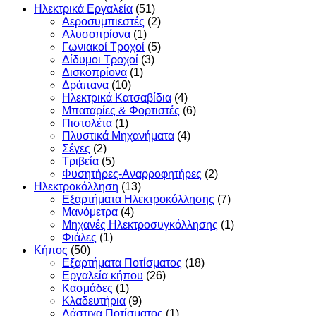
Ηλεκτρικά Εργαλεία
(51)
Αεροσυμπιεστές
(2)
Αλυσοπρίονα
(1)
Γωνιακοί Τροχοί
(5)
Δίδυμοι Τροχοί
(3)
Δισκοπρίονα
(1)
Δράπανα
(10)
Ηλεκτρικά Κατσαβίδια
(4)
Μπαταρίες & Φορτιστές
(6)
Πιστολέτα
(1)
Πλυστικά Μηχανήματα
(4)
Σέγες
(2)
Τριβεία
(5)
Φυσητήρες-Αναρροφητήρες
(2)
Ηλεκτροκόλληση
(13)
Εξαρτήματα Ηλεκτροκόλλησης
(7)
Μανόμετρα
(4)
Μηχανές Ηλεκτροσυγκόλλησης
(1)
Φιάλες
(1)
Κήπος
(50)
Εξαρτήματα Ποτίσματος
(18)
Εργαλεία κήπου
(26)
Κασμάδες
(1)
Κλαδευτήρια
(9)
Λάστιχα Ποτίσματος
(1)