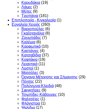
Καρυδάκια
(19)
Λάμες
(2)
Μύτες
(9)
Τρυπάνια
(181)
Επιπλοποιία - Κιγκαλερία
(1)
Εργαλεία Χειρός
(260)
Βαριοπούλες
(6)
Γκαζοτανάλια
(8)
Ζουμπάδες
(7)
Καλέμια
(6)
Καρφωτικά
(10)
Καστάνιες
(4)
Κατσαβίδια
(37)
Κοφτάκια
(19)
Λειαντικά
(11)
Λοστοί
(1)
Ματσόλες
(3)
Όργανα Μέτρησης και Σήμανσης
(29)
Πένσες
(22)
Πολύγωνα-Κλειδιά
(48)
Σφιγκτήρες
(9)
Τσιμπίδες-Κάβουρες
(10)
Φαλτσέτες
(1)
Φλόγιστρα
(1)
Ψαλίδια
(17)