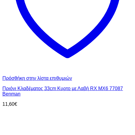
Πρόσθήκη στην λίστα επιθυμιών
Πριόνι Κλαδέματος 33cm Κυρτο με Λαβή RX MX6 77087
Benman
11,60
€