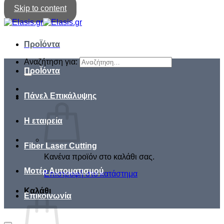
Skip to content
ΠροΪόντα
Αναζήτηση για:
ΠροΪόντα
Πάνελ Επικάλυψης
Η εταιρεία
Fiber Laser Cutting
Κανένα προϊόν στο καλάθι σας.
Μοτέρ Αυτοματισμού
Επιστροφή στο κατάστημα
Καλάθι
Επικοινωνία