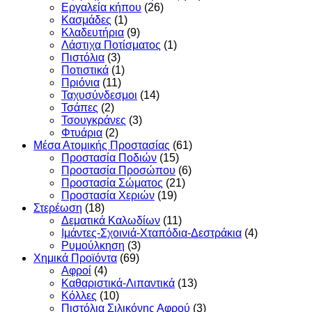
Εργαλεία κήπου
(26)
Κασμάδες
(1)
Κλαδευτήρια
(9)
Λάστιχα Ποτίσματος
(1)
Πιστόλια
(3)
Ποτιστικά
(1)
Πριόνια
(11)
Ταχυσύνδεσμοι
(14)
Τσάπες
(2)
Τσουγκράνες
(3)
Φτυάρια
(2)
Μέσα Ατομικής Προστασίας
(61)
Προστασία Ποδιών
(15)
Προστασία Προσώπου
(6)
Προστασία Σώματος
(21)
Προστασία Χεριών
(19)
Στερέωση
(18)
Δεματικά Καλωδίων
(11)
Ιμάντες-Σχοινιά-Χταπόδια-Δεστράκια
(4)
Ρυμούλκηση
(3)
Χημικά Προϊόντα
(69)
Αφροί
(4)
Καθαριστικά-Λιπαντικά
(13)
Κόλλες
(10)
Πιστόλια Σιλικόνης Αφρού
(3)