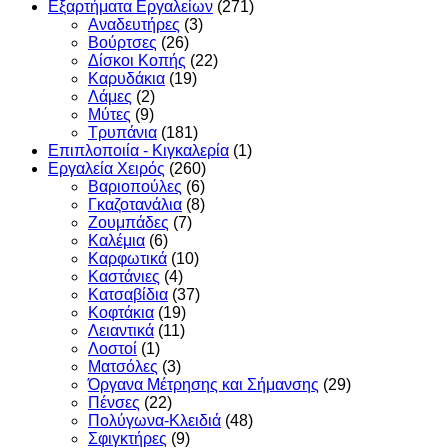
Εξαρτήματα Εργαλείων
(271)
Αναδευτήρες
(3)
Βούρτσες
(26)
Δίσκοι Κοπής
(22)
Καρυδάκια
(19)
Λάμες
(2)
Μύτες
(9)
Τρυπάνια
(181)
Επιπλοποιία - Κιγκαλερία
(1)
Εργαλεία Χειρός
(260)
Βαριοπούλες
(6)
Γκαζοτανάλια
(8)
Ζουμπάδες
(7)
Καλέμια
(6)
Καρφωτικά
(10)
Καστάνιες
(4)
Κατσαβίδια
(37)
Κοφτάκια
(19)
Λειαντικά
(11)
Λοστοί
(1)
Ματσόλες
(3)
Όργανα Μέτρησης και Σήμανσης
(29)
Πένσες
(22)
Πολύγωνα-Κλειδιά
(48)
Σφιγκτήρες
(9)