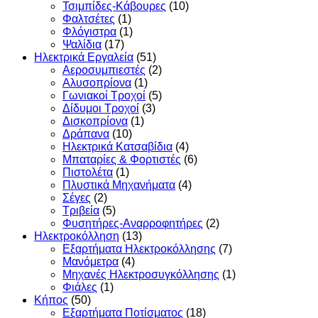
Τσιμπίδες-Κάβουρες
(10)
Φαλτσέτες
(1)
Φλόγιστρα
(1)
Ψαλίδια
(17)
Ηλεκτρικά Εργαλεία
(51)
Αεροσυμπιεστές
(2)
Αλυσοπρίονα
(1)
Γωνιακοί Τροχοί
(5)
Δίδυμοι Τροχοί
(3)
Δισκοπρίονα
(1)
Δράπανα
(10)
Ηλεκτρικά Κατσαβίδια
(4)
Μπαταρίες & Φορτιστές
(6)
Πιστολέτα
(1)
Πλυστικά Μηχανήματα
(4)
Σέγες
(2)
Τριβεία
(5)
Φυσητήρες-Αναρροφητήρες
(2)
Ηλεκτροκόλληση
(13)
Εξαρτήματα Ηλεκτροκόλλησης
(7)
Μανόμετρα
(4)
Μηχανές Ηλεκτροσυγκόλλησης
(1)
Φιάλες
(1)
Κήπος
(50)
Εξαρτήματα Ποτίσματος
(18)