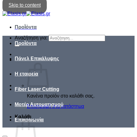
Skip to content
ΠροΪόντα
Αναζήτηση για:
ΠροΪόντα
Πάνελ Επικάλυψης
Η εταιρεία
Fiber Laser Cutting
Κανένα προϊόν στο καλάθι σας.
Μοτέρ Αυτοματισμού
Επιστροφή στο κατάστημα
Καλάθι
Επικοινωνία