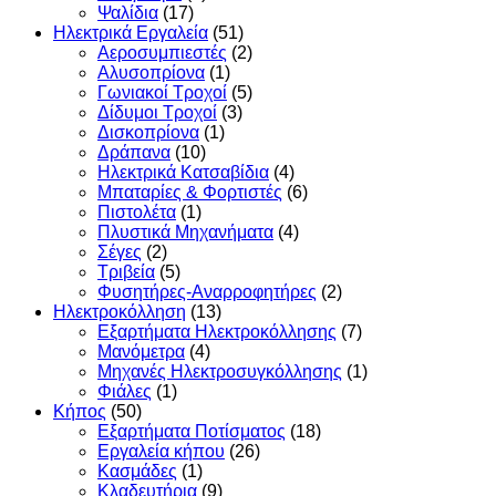
Ψαλίδια
(17)
Ηλεκτρικά Εργαλεία
(51)
Αεροσυμπιεστές
(2)
Αλυσοπρίονα
(1)
Γωνιακοί Τροχοί
(5)
Δίδυμοι Τροχοί
(3)
Δισκοπρίονα
(1)
Δράπανα
(10)
Ηλεκτρικά Κατσαβίδια
(4)
Μπαταρίες & Φορτιστές
(6)
Πιστολέτα
(1)
Πλυστικά Μηχανήματα
(4)
Σέγες
(2)
Τριβεία
(5)
Φυσητήρες-Αναρροφητήρες
(2)
Ηλεκτροκόλληση
(13)
Εξαρτήματα Ηλεκτροκόλλησης
(7)
Μανόμετρα
(4)
Μηχανές Ηλεκτροσυγκόλλησης
(1)
Φιάλες
(1)
Κήπος
(50)
Εξαρτήματα Ποτίσματος
(18)
Εργαλεία κήπου
(26)
Κασμάδες
(1)
Κλαδευτήρια
(9)