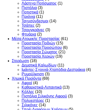
Λάστιχα Ποτίσματος
(1)
Πιστόλια
(3)
Ποτιστικά
(1)
Πριόνια
(11)
Ταχυσύνδεσμοι
(14)
Τσάπες
(2)
Τσουγκράνες
(3)
Φτυάρια
(2)
Μέσα Ατομικής Προστασίας
(61)
Προστασία Ποδιών
(15)
Προστασία Προσώπου
(6)
Προστασία Σώματος
(21)
Προστασία Χεριών
(19)
Στερέωση
(18)
Δεματικά Καλωδίων
(11)
Ιμάντες-Σχοινιά-Χταπόδια-Δεστράκια
(4)
Ρυμούλκηση
(3)
Χημικά Προϊόντα
(69)
Αφροί
(4)
Καθαριστικά-Λιπαντικά
(13)
Κόλλες
(10)
Πιστόλια Σιλικόνης Αφρού
(3)
Πολυεστέρες
(1)
Σιλικόνες
(14)
Σπρέι Διαφόρων Χρήσεων
(5)