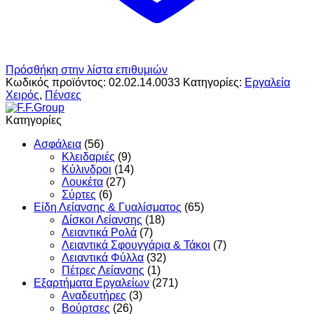
Πρόσθήκη στην λίστα επιθυμιών
Κωδικός προϊόντος:
02.02.14.0033
Κατηγορίες:
Εργαλεία
Χειρός
,
Πένσες
Κατηγορίες
Ασφάλεια
(56)
Κλειδαριές
(9)
Κύλινδροι
(14)
Λουκέτα
(27)
Σύρτες
(6)
Είδη Λείανσης & Γυαλίσματος
(65)
Δίσκοι Λείανσης
(18)
Λειαντικά Ρολά
(7)
Λειαντικά Σφουγγάρια & Τάκοι
(7)
Λειαντικά Φύλλα
(32)
Πέτρες Λείανσης
(1)
Εξαρτήματα Εργαλείων
(271)
Αναδευτήρες
(3)
Βούρτσες
(26)