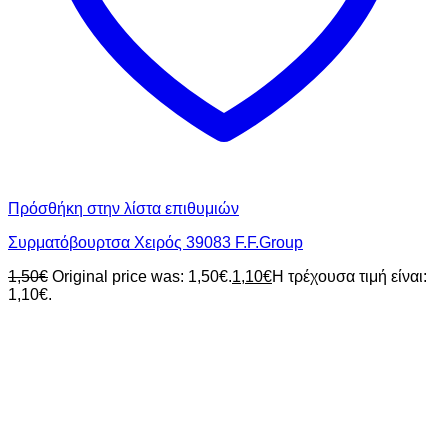
Πρόσθήκη στην λίστα επιθυμιών
Συρματόβουρτσα Χειρός 39083 F.F.Group
1,50
€
Original price was: 1,50€.
1,10
€
Η τρέχουσα τιμή είναι:
1,10€.