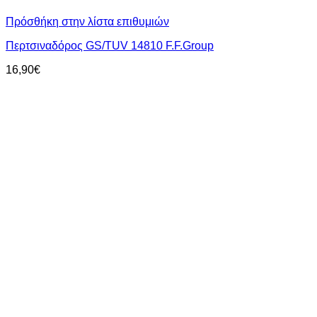
Πρόσθήκη στην λίστα επιθυμιών
Περτσιναδόρος GS/TUV 14810 F.F.Group
16,90
€