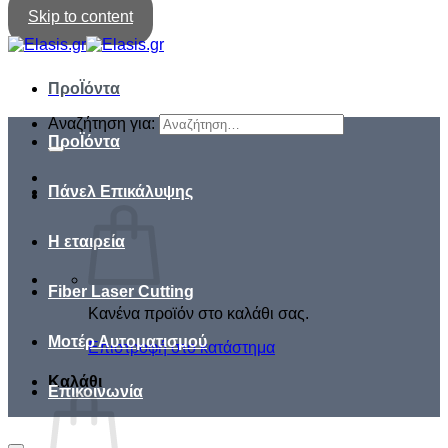
Skip to content
ΠροΪόντα
Αναζήτηση για:
ΠροΪόντα
Πάνελ Επικάλυψης
Η εταιρεία
Fiber Laser Cutting
Κανένα προϊόν στο καλάθι σας.
Μοτέρ Αυτοματισμού
Επιστροφή στο κατάστημα
Καλάθι
Επικοινωνία