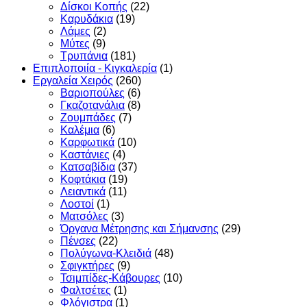
Δίσκοι Κοπής
(22)
Καρυδάκια
(19)
Λάμες
(2)
Μύτες
(9)
Τρυπάνια
(181)
Επιπλοποιία - Κιγκαλερία
(1)
Εργαλεία Χειρός
(260)
Βαριοπούλες
(6)
Γκαζοτανάλια
(8)
Ζουμπάδες
(7)
Καλέμια
(6)
Καρφωτικά
(10)
Καστάνιες
(4)
Κατσαβίδια
(37)
Κοφτάκια
(19)
Λειαντικά
(11)
Λοστοί
(1)
Ματσόλες
(3)
Όργανα Μέτρησης και Σήμανσης
(29)
Πένσες
(22)
Πολύγωνα-Κλειδιά
(48)
Σφιγκτήρες
(9)
Τσιμπίδες-Κάβουρες
(10)
Φαλτσέτες
(1)
Φλόγιστρα
(1)