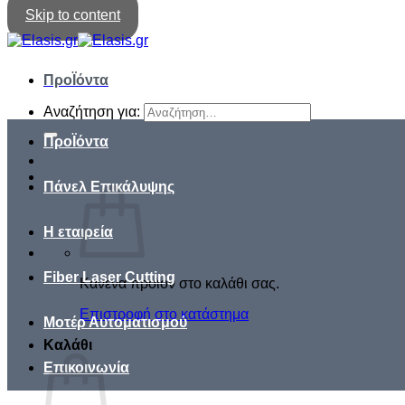
Skip to content
ΠροΪόντα
Αναζήτηση για:
ΠροΪόντα
Πάνελ Επικάλυψης
Η εταιρεία
Fiber Laser Cutting
Κανένα προϊόν στο καλάθι σας.
Επιστροφή στο κατάστημα
Μοτέρ Αυτοματισμού
Καλάθι
Επικοινωνία