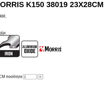
RRIS Κ150 38019 23X28CM
46€.
χέρι
CM ποσότητα