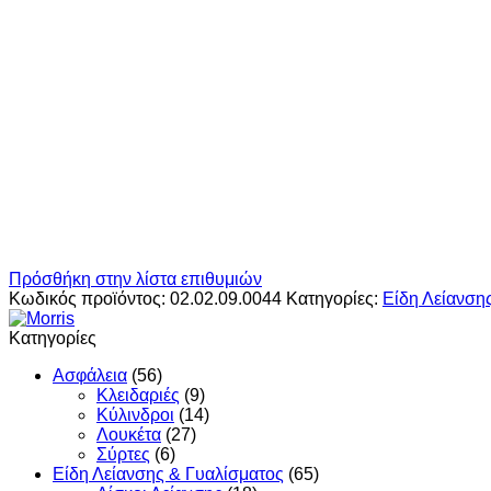
Πρόσθήκη στην λίστα επιθυμιών
Κωδικός προϊόντος:
02.02.09.0044
Κατηγορίες:
Είδη Λείανση
Κατηγορίες
Ασφάλεια
(56)
Κλειδαριές
(9)
Κύλινδροι
(14)
Λουκέτα
(27)
Σύρτες
(6)
Είδη Λείανσης & Γυαλίσματος
(65)