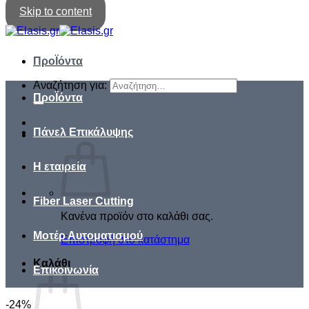
Skip to content
ΠροΪόντα
Αναζήτηση για:
ΠροΪόντα
Πάνελ Επικάλυψης
Η εταιρεία
Fiber Laser Cutting
Κανένα προϊόν στο καλάθι σας.
Μοτέρ Αυτοματισμού
Επιστροφή στο κατάστημα
Καλάθι
Επικοινωνία
-24%