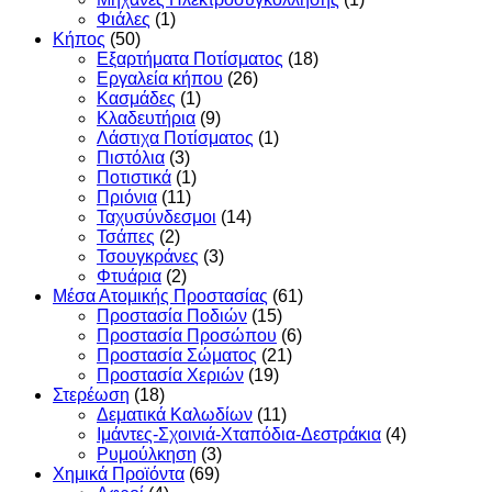
Φιάλες
(1)
Κήπος
(50)
Εξαρτήματα Ποτίσματος
(18)
Εργαλεία κήπου
(26)
Κασμάδες
(1)
Κλαδευτήρια
(9)
Λάστιχα Ποτίσματος
(1)
Πιστόλια
(3)
Ποτιστικά
(1)
Πριόνια
(11)
Ταχυσύνδεσμοι
(14)
Τσάπες
(2)
Τσουγκράνες
(3)
Φτυάρια
(2)
Μέσα Ατομικής Προστασίας
(61)
Προστασία Ποδιών
(15)
Προστασία Προσώπου
(6)
Προστασία Σώματος
(21)
Προστασία Χεριών
(19)
Στερέωση
(18)
Δεματικά Καλωδίων
(11)
Ιμάντες-Σχοινιά-Χταπόδια-Δεστράκια
(4)
Ρυμούλκηση
(3)
Χημικά Προϊόντα
(69)