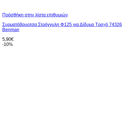
Πρόσθήκη στην λίστα επιθυμιών
Συρματόβουρτσα Στρόγγυλη Φ125 για Δίδυμο Τροχό 74326
Benman
5,90
€
-10%