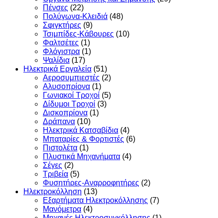
Πένσες
(22)
Πολύγωνα-Κλειδιά
(48)
Σφιγκτήρες
(9)
Τσιμπίδες-Κάβουρες
(10)
Φαλτσέτες
(1)
Φλόγιστρα
(1)
Ψαλίδια
(17)
Ηλεκτρικά Εργαλεία
(51)
Αεροσυμπιεστές
(2)
Αλυσοπρίονα
(1)
Γωνιακοί Τροχοί
(5)
Δίδυμοι Τροχοί
(3)
Δισκοπρίονα
(1)
Δράπανα
(10)
Ηλεκτρικά Κατσαβίδια
(4)
Μπαταρίες & Φορτιστές
(6)
Πιστολέτα
(1)
Πλυστικά Μηχανήματα
(4)
Σέγες
(2)
Τριβεία
(5)
Φυσητήρες-Αναρροφητήρες
(2)
Ηλεκτροκόλληση
(13)
Εξαρτήματα Ηλεκτροκόλλησης
(7)
Μανόμετρα
(4)
Μηχανές Ηλεκτροσυγκόλλησης
(1)