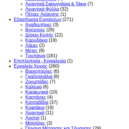
Λειαντικά Σφουγγάρια & Τάκοι
(7)
Λειαντικά Φύλλα
(32)
Πέτρες Λείανσης
(1)
Εξαρτήματα Εργαλείων
(271)
Αναδευτήρες
(3)
Βούρτσες
(26)
Δίσκοι Κοπής
(22)
Καρυδάκια
(19)
Λάμες
(2)
Μύτες
(9)
Τρυπάνια
(181)
Επιπλοποιία - Κιγκαλερία
(1)
Εργαλεία Χειρός
(260)
Βαριοπούλες
(6)
Γκαζοτανάλια
(8)
Ζουμπάδες
(7)
Καλέμια
(6)
Καρφωτικά
(10)
Καστάνιες
(4)
Κατσαβίδια
(37)
Κοφτάκια
(19)
Λειαντικά
(11)
Λοστοί
(1)
Ματσόλες
(3)
Όργανα Μέτρησης και Σήμανσης
(29)