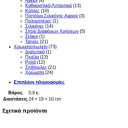
Αφροί
(4)
Καθαριστικά-Λιπαντικά
(13)
Κόλλες
(10)
Πιστόλια Σιλικόνης Αφρού
(3)
Πολυεστέρες
(1)
Σιλικόνες
(14)
Σπρέι Διαφόρων Χρήσεων
(5)
Στόκοι
(1)
Ταινίες
(21)
Χρωματοπωλείο
(73)
Διαλυτικά
(1)
Πινέλα
(13)
Ρολά
(12)
Σπάτουλες
(21)
Χρώματα
(24)
Επιπλέον πληροφορίες
Βάρος
0,9 κ.
Διαστάσεις
24 × 19 × 10 cm
Σχετικά προϊόντα