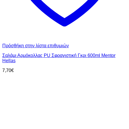
Πρόσθήκη στην λίστα επιθυμιών
Σαλάμι Αρμόκολλας PU Σφραγιστική Γκρι 600ml Mentor
Hellas
7,70
€