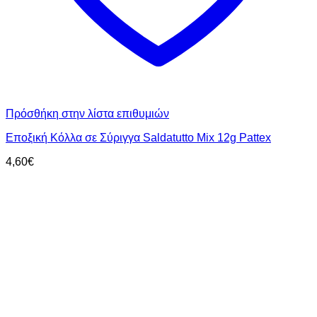
Πρόσθήκη στην λίστα επιθυμιών
Εποξική Κόλλα σε Σύριγγα Saldatutto Mix 12g Pattex
4,60
€