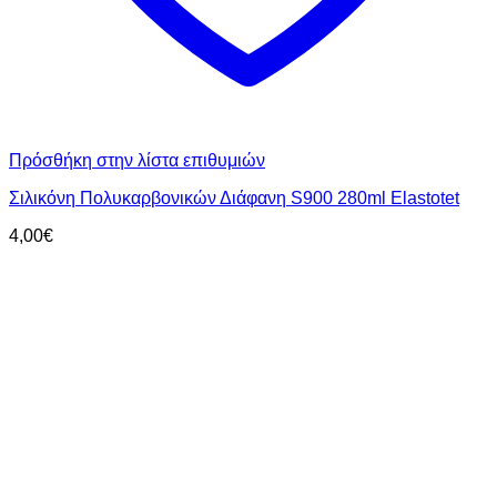
Πρόσθήκη στην λίστα επιθυμιών
Σιλικόνη Πολυκαρβονικών Διάφανη S900 280ml Elastotet
4,00
€