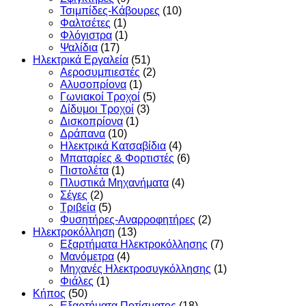
Τσιμπίδες-Κάβουρες
(10)
Φαλτσέτες
(1)
Φλόγιστρα
(1)
Ψαλίδια
(17)
Ηλεκτρικά Εργαλεία
(51)
Αεροσυμπιεστές
(2)
Αλυσοπρίονα
(1)
Γωνιακοί Τροχοί
(5)
Δίδυμοι Τροχοί
(3)
Δισκοπρίονα
(1)
Δράπανα
(10)
Ηλεκτρικά Κατσαβίδια
(4)
Μπαταρίες & Φορτιστές
(6)
Πιστολέτα
(1)
Πλυστικά Μηχανήματα
(4)
Σέγες
(2)
Τριβεία
(5)
Φυσητήρες-Αναρροφητήρες
(2)
Ηλεκτροκόλληση
(13)
Εξαρτήματα Ηλεκτροκόλλησης
(7)
Μανόμετρα
(4)
Μηχανές Ηλεκτροσυγκόλλησης
(1)
Φιάλες
(1)
Κήπος
(50)
Εξαρτήματα Ποτίσματος
(18)