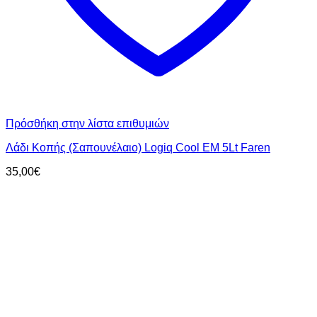
Πρόσθήκη στην λίστα επιθυμιών
Λάδι Κοπής (Σαπουνέλαιο) Logiq Cool EM 5Lt Faren
35,00
€