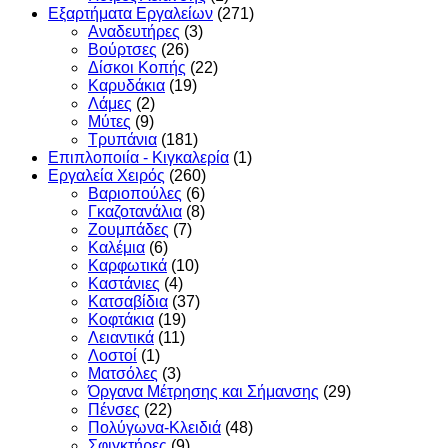
Εξαρτήματα Εργαλείων
(271)
Αναδευτήρες
(3)
Βούρτσες
(26)
Δίσκοι Κοπής
(22)
Καρυδάκια
(19)
Λάμες
(2)
Μύτες
(9)
Τρυπάνια
(181)
Επιπλοποιία - Κιγκαλερία
(1)
Εργαλεία Χειρός
(260)
Βαριοπούλες
(6)
Γκαζοτανάλια
(8)
Ζουμπάδες
(7)
Καλέμια
(6)
Καρφωτικά
(10)
Καστάνιες
(4)
Κατσαβίδια
(37)
Κοφτάκια
(19)
Λειαντικά
(11)
Λοστοί
(1)
Ματσόλες
(3)
Όργανα Μέτρησης και Σήμανσης
(29)
Πένσες
(22)
Πολύγωνα-Κλειδιά
(48)
Σφιγκτήρες
(9)