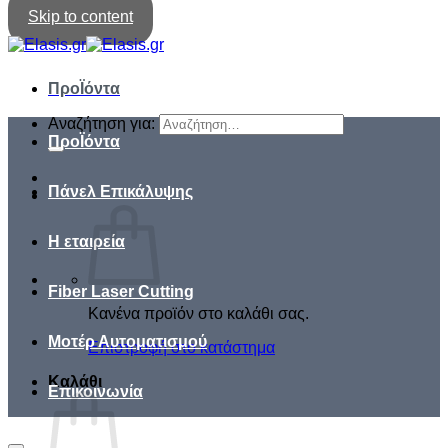
Skip to content
ΠροΪόντα
Αναζήτηση για:
ΠροΪόντα
Πάνελ Επικάλυψης
Η εταιρεία
Fiber Laser Cutting
Κανένα προϊόν στο καλάθι σας.
Μοτέρ Αυτοματισμού
Επιστροφή στο κατάστημα
Καλάθι
Επικοινωνία