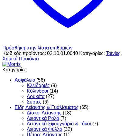
Πρόσθήκη στην λίστα επιθυμιών
Κωδικός προϊόντος:
02.10.01.0040
Κατηγορίες:
Ταινίες
,
Χημικά Προϊόντα
Κατηγορίες
Ασφάλεια
(56)
Κλειδαριές
(9)
Κύλινδροι
(14)
Λουκέτα
(27)
Σύρτες
(6)
Είδη Λείανσης & Γυαλίσματος
(65)
Δίσκοι Λείανσης
(18)
Λειαντικά Ρολά
(7)
Λειαντικά Σφουγγάρια & Τάκοι
(7)
Λειαντικά Φύλλα
(32)
Πέτρες Λείανσης
(1)