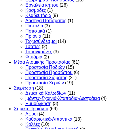
Εργαλεία κήπου
(26)
Κασμάδες
(1)
Κλαδευτήρια
(9)
Λάστιχα Ποτίσματος
(1)
Πιστόλια
(3)
Ποτιστικά
(1)
Πριόνια
(11)
Ταχυσύνδεσμοι
(14)
Τσάπες
(2)
Τσουγκράνες
(3)
Φτυάρια
(2)
Μέσα Ατομικής Προστασίας
(61)
Προστασία Ποδιών
(15)
Προστασία Προσώπου
(6)
Προστασία Σώματος
(21)
Προστασία Χεριών
(19)
Στερέωση
(18)
Δεματικά Καλωδίων
(11)
Ιμάντες-Σχοινιά-Χταπόδια-Δεστράκια
(4)
Ρυμούλκηση
(3)
Χημικά Προϊόντα
(69)
Αφροί
(4)
Καθαριστικά-Λιπαντικά
(13)
Κόλλες
(10)