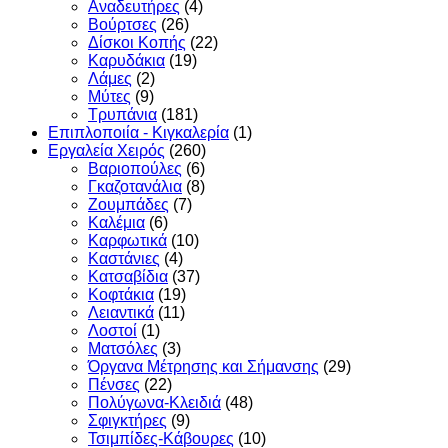
Αναδευτήρες
(4)
Βούρτσες
(26)
Δίσκοι Κοπής
(22)
Καρυδάκια
(19)
Λάμες
(2)
Μύτες
(9)
Τρυπάνια
(181)
Επιπλοποιία - Κιγκαλερία
(1)
Εργαλεία Χειρός
(260)
Βαριοπούλες
(6)
Γκαζοτανάλια
(8)
Ζουμπάδες
(7)
Καλέμια
(6)
Καρφωτικά
(10)
Καστάνιες
(4)
Κατσαβίδια
(37)
Κοφτάκια
(19)
Λειαντικά
(11)
Λοστοί
(1)
Ματσόλες
(3)
Όργανα Μέτρησης και Σήμανσης
(29)
Πένσες
(22)
Πολύγωνα-Κλειδιά
(48)
Σφιγκτήρες
(9)
Τσιμπίδες-Κάβουρες
(10)