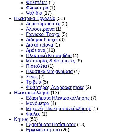
Φαλτσέτες
(1)
Φλόγιστρα
(1)
Ψαλίδια
(17)
Ηλεκτρικά Εργαλεία
(51)
Αεροσυμπιεστές
(2)
Αλυσοπρίονα
(1)
Γωνιακοί Τροχοί
(5)
Δίδυμοι Τροχοί
(3)
Δισκοπρίονα
(1)
Δράπανα
(10)
Ηλεκτρικά Κατσαβίδια
(4)
Μπαταρίες & Φορτιστές
(6)
Πιστολέτα
(1)
Πλυστικά Μηχανήματα
(4)
Σέγες
(2)
Τριβεία
(5)
Φυσητήρες-Αναρροφητήρες
(2)
Ηλεκτροκόλληση
(13)
Εξαρτήματα Ηλεκτροκόλλησης
(7)
Μανόμετρα
(4)
Μηχανές Ηλεκτροσυγκόλλησης
(1)
Φιάλες
(1)
Κήπος
(50)
Εξαρτήματα Ποτίσματος
(18)
Εργαλεία κήπου
(26)