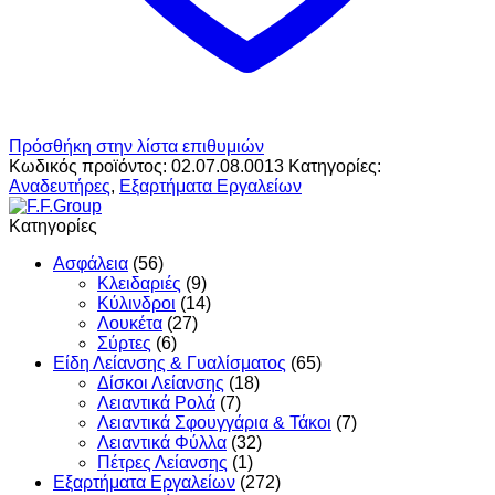
Πρόσθήκη στην λίστα επιθυμιών
Κωδικός προϊόντος:
02.07.08.0013
Κατηγορίες:
Αναδευτήρες
,
Εξαρτήματα Εργαλείων
Κατηγορίες
Ασφάλεια
(56)
Κλειδαριές
(9)
Κύλινδροι
(14)
Λουκέτα
(27)
Σύρτες
(6)
Είδη Λείανσης & Γυαλίσματος
(65)
Δίσκοι Λείανσης
(18)
Λειαντικά Ρολά
(7)
Λειαντικά Σφουγγάρια & Τάκοι
(7)
Λειαντικά Φύλλα
(32)
Πέτρες Λείανσης
(1)
Εξαρτήματα Εργαλείων
(272)