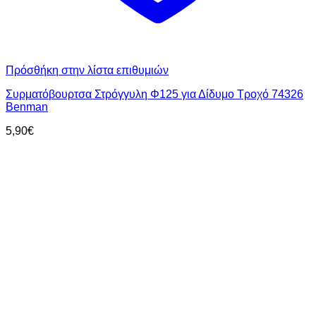
Πρόσθήκη στην λίστα επιθυμιών
Συρματόβουρτσα Στρόγγυλη Φ125 για Δίδυμο Τροχό 74326
Benman
5,90
€