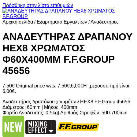
Πρόσθήκη στην λίστα επιθυμιών
Αρχική σελίδα
/
Εξαρτήματα Εργαλείων
/
Αναδευτήρες
ΑΝΑΔΕΥΤΗΡΑΣ ΔΡΑΠΑΝΟΥ
ΗΕΧ8 ΧΡΩΜΑΤΟΣ
Φ60Χ400MM F.F.GROUP
45656
7,50
€
Original price was: 7,50€.
6,00
€
Η τρέχουσα τιμή είναι:
6,00€.
Αναδευτήρας δραπάνου χρωμάτων ΗΕΧ8 F.F.Group 45656
Διάμετρος: 60mm | Μήκος: 400mm
Φορτίο Ανάδευσης: 0-5kg| Αριθμός Στροφών: 500-700min