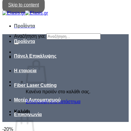
Skip to content
ΠροΪόντα
Αναζήτηση για:
ΠροΪόντα
Πάνελ Επικάλυψης
Η εταιρεία
Fiber Laser Cutting
Κανένα προϊόν στο καλάθι σας.
Μοτέρ Αυτοματισμού
Επιστροφή στο κατάστημα
Καλάθι
Επικοινωνία
-20%