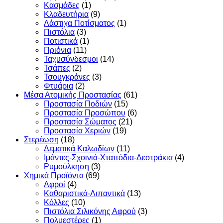
Κασμάδες
(1)
Κλαδευτήρια
(9)
Λάστιχα Ποτίσματος
(1)
Πιστόλια
(3)
Ποτιστικά
(1)
Πριόνια
(11)
Ταχυσύνδεσμοι
(14)
Τσάπες
(2)
Τσουγκράνες
(3)
Φτυάρια
(2)
Μέσα Ατομικής Προστασίας
(61)
Προστασία Ποδιών
(15)
Προστασία Προσώπου
(6)
Προστασία Σώματος
(21)
Προστασία Χεριών
(19)
Στερέωση
(18)
Δεματικά Καλωδίων
(11)
Ιμάντες-Σχοινιά-Χταπόδια-Δεστράκια
(4)
Ρυμούλκηση
(3)
Χημικά Προϊόντα
(69)
Αφροί
(4)
Καθαριστικά-Λιπαντικά
(13)
Κόλλες
(10)
Πιστόλια Σιλικόνης Αφρού
(3)
Πολυεστέρες
(1)