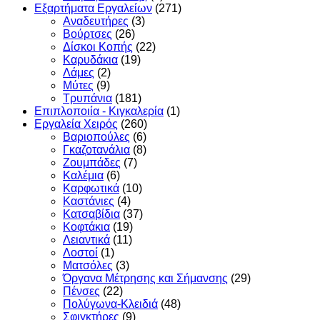
Εξαρτήματα Εργαλείων
(271)
Αναδευτήρες
(3)
Βούρτσες
(26)
Δίσκοι Κοπής
(22)
Καρυδάκια
(19)
Λάμες
(2)
Μύτες
(9)
Τρυπάνια
(181)
Επιπλοποιία - Κιγκαλερία
(1)
Εργαλεία Χειρός
(260)
Βαριοπούλες
(6)
Γκαζοτανάλια
(8)
Ζουμπάδες
(7)
Καλέμια
(6)
Καρφωτικά
(10)
Καστάνιες
(4)
Κατσαβίδια
(37)
Κοφτάκια
(19)
Λειαντικά
(11)
Λοστοί
(1)
Ματσόλες
(3)
Όργανα Μέτρησης και Σήμανσης
(29)
Πένσες
(22)
Πολύγωνα-Κλειδιά
(48)
Σφιγκτήρες
(9)