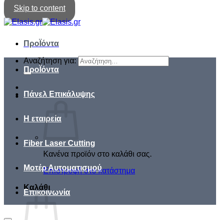
Skip to content
ΠροΪόντα
Αναζήτηση για:
ΠροΪόντα
Πάνελ Επικάλυψης
Η εταιρεία
Fiber Laser Cutting
Κανένα προϊόν στο καλάθι σας.
Μοτέρ Αυτοματισμού
Επιστροφή στο κατάστημα
Καλάθι
Επικοινωνία