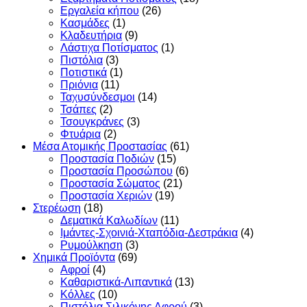
Εργαλεία κήπου
(26)
Κασμάδες
(1)
Κλαδευτήρια
(9)
Λάστιχα Ποτίσματος
(1)
Πιστόλια
(3)
Ποτιστικά
(1)
Πριόνια
(11)
Ταχυσύνδεσμοι
(14)
Τσάπες
(2)
Τσουγκράνες
(3)
Φτυάρια
(2)
Μέσα Ατομικής Προστασίας
(61)
Προστασία Ποδιών
(15)
Προστασία Προσώπου
(6)
Προστασία Σώματος
(21)
Προστασία Χεριών
(19)
Στερέωση
(18)
Δεματικά Καλωδίων
(11)
Ιμάντες-Σχοινιά-Χταπόδια-Δεστράκια
(4)
Ρυμούλκηση
(3)
Χημικά Προϊόντα
(69)
Αφροί
(4)
Καθαριστικά-Λιπαντικά
(13)
Κόλλες
(10)
Πιστόλια Σιλικόνης Αφρού
(3)