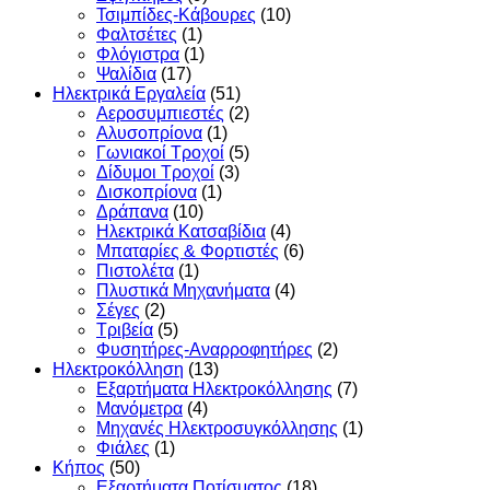
Τσιμπίδες-Κάβουρες
(10)
Φαλτσέτες
(1)
Φλόγιστρα
(1)
Ψαλίδια
(17)
Ηλεκτρικά Εργαλεία
(51)
Αεροσυμπιεστές
(2)
Αλυσοπρίονα
(1)
Γωνιακοί Τροχοί
(5)
Δίδυμοι Τροχοί
(3)
Δισκοπρίονα
(1)
Δράπανα
(10)
Ηλεκτρικά Κατσαβίδια
(4)
Μπαταρίες & Φορτιστές
(6)
Πιστολέτα
(1)
Πλυστικά Μηχανήματα
(4)
Σέγες
(2)
Τριβεία
(5)
Φυσητήρες-Αναρροφητήρες
(2)
Ηλεκτροκόλληση
(13)
Εξαρτήματα Ηλεκτροκόλλησης
(7)
Μανόμετρα
(4)
Μηχανές Ηλεκτροσυγκόλλησης
(1)
Φιάλες
(1)
Κήπος
(50)
Εξαρτήματα Ποτίσματος
(18)