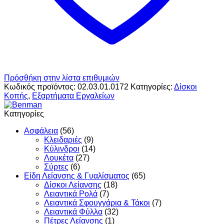
Πρόσθήκη στην λίστα επιθυμιών
Κωδικός προϊόντος:
02.03.01.0172
Κατηγορίες:
Δίσκοι
Κοπής
,
Εξαρτήματα Εργαλείων
Κατηγορίες
Ασφάλεια
(56)
Κλειδαριές
(9)
Κύλινδροι
(14)
Λουκέτα
(27)
Σύρτες
(6)
Είδη Λείανσης & Γυαλίσματος
(65)
Δίσκοι Λείανσης
(18)
Λειαντικά Ρολά
(7)
Λειαντικά Σφουγγάρια & Τάκοι
(7)
Λειαντικά Φύλλα
(32)
Πέτρες Λείανσης
(1)